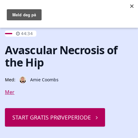
Logg inn
Open main menu
44:34
Avascular Necrosis of
the Hip
Med:
Amie Coombs
Mer
START GRATIS PRØVEPERIODE